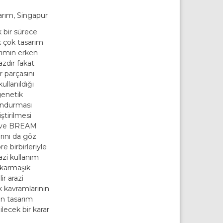
sarım, Singapur
 bir sürece
k çok tasarım
arımın erken
azdır fakat
r parçasını
ullanıldığı
genetik
lundurması
ştirilmesi
ED ve BREAM
arını da göz
 birbirleriyle
azi kullanım
 karmaşık
r arazi
k kavramlarının
ken tasarım
lecek bir karar