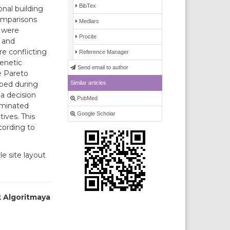
BibTex
onal building
comparisons
Medlars
s were
Procite
D and
re conflicting
Reference Manager
genetic
Send email to author
e Pareto
Similar articles
oped during
a decision
PubMed
ominated
Google Scholar
tives. This
cording to
e site layout
k Algoritmaya