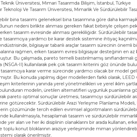
 Teknik Üniversitesi, Mimari Tasarımda Bilişim, İstanbul, Türkiye
 Teknoloji Ve Tasarım Üniversitesi, Mimarlık Ve Sürdürülebilir Ta
ebilir bina tasarımı geleneksel bina tasarımına göre daha karmaşık
 Bunun nedeni birlikte alınması gereken fakat birbiriyle çelişen pe
 erken tasarım evresinde alınması gerekliliğidir. Sürdürülebilir tas
e tasarımcıya yardımcı bir karar destek sistemine ihtiyaç kaçınılm
ndüstrisinde, bilgisayar tabanlı araçlar tasarım sürecinin önemli bi
alarına rağmen, erken tasarım evresi bilgisayar desteğinin en az k
uştur. Bu çalışmada, pareto temelli bastırılmamış sınıflandırmalı 
a (NSGA-II) kullanılarak pek çok tasarım kriterini göz önünde bu
tasarımcıya karar verme sürecinde yardımcı olacak bir model geli
ıştır. Bu konuda yapılmış diğer modellerden farklı olarak, LE
leşim kriterlerinin yanında yerel yönetmelikleri ve yerel iklim şartl
lunduran modelin, üretilen alternatifleri uygunluk puanlarına göre
rak pareto optimal sonuçlar üretmesi, tasarımcıyı sürdürülebilir ar
ine götürecektir. Sürdürülebilir Arazi Yerleşme Planlama Modeli,
erin çözümünde tercih edilen evrimsel algoritmaların sürdürülebili
nde kullanılmasıyla, hesaplamalı tasarım ve sürdürülebilir mimarlı
nde yer alan ve her iki disiplinin olanaklarını bir arada kullanan, er
e toplu konut bloklarının araziye yerleşiminde mimarı yönlendirebi
stemi olarak önerilmiştir.