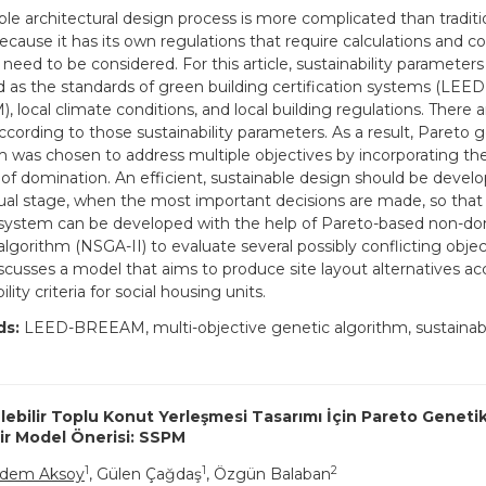
ble architectural design process is more complicated than traditi
ecause it has its own regulations that require calculations and 
 need to be considered. For this article, sustainability parameter
 as the standards of green building certification systems (LEE
 local climate conditions, and local building regulations. There a
according to those sustainability parameters. As a result, Pareto 
m was chosen to address multiple objectives by incorporating th
of domination. An efficient, sustainable design should be devel
al stage, when the most important decisions are made, so that 
system can be developed with the help of Pareto-based non-d
algorithm (NSGA-II) to evaluate several possibly conflicting objec
discusses a model that aims to produce site layout alternatives ac
ility criteria for social housing units.
ds:
LEED-BREEAM, multi-objective genetic algorithm, sustainabl
lebilir Toplu Konut Yerleşmesi Tasarımı İçin Pareto Geneti
Bir Model Önerisi: SSPM
1
1
2
adem Aksoy
, Gülen Çağdaş
, Özgün Balaban