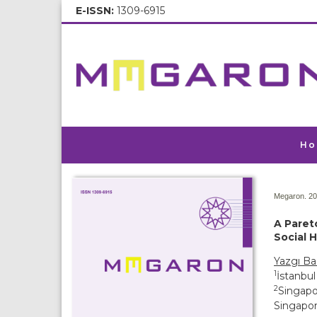
E-ISSN:
1309-6915
Ho
Megaron. 20
A Paret
Social 
Yazgı B
1
İstanbul
2
Singapo
Singapo