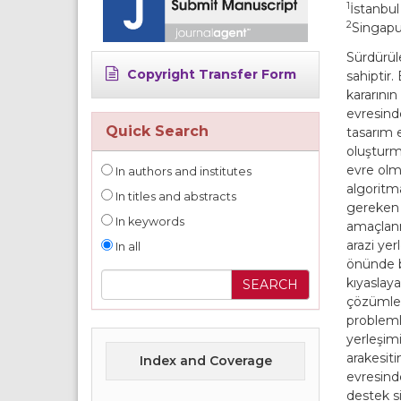
1
İstanbul
2
Singapur
Sürdürül
Copyright Transfer Form
sahiptir.
kararının
evresind
Quick Search
tasarım e
oluşturm
evre olm
In authors and institutes
algoritm
In titles and abstracts
gereken 
In keywords
amaçlanm
arazi yer
In all
önünde bu
kıyaslaya
çözümler
probleml
yerleşimi
arakesiti
Index and Coverage
evresind
destek si