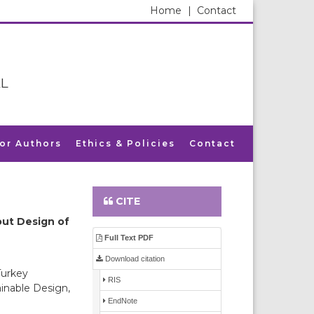
Home
|
Contact
L
for Authors
Ethics & Policies
Contact
CITE
out Design of
Full Text PDF
Download citation
Turkey
RIS
inable Design,
EndNote