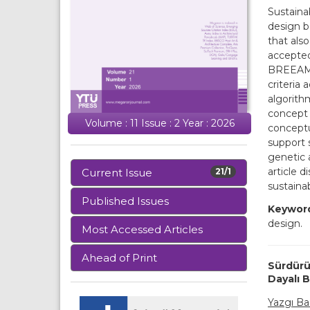
Sustaina
design b
that also
accepted
BREEAM),
criteria 
algorith
concept 
Volume : 11 Issue : 2 Year : 2026
conceptu
support 
genetic 
article 
Current Issue
21/1
sustainab
Published Issues
Keywor
design.
Most Accessed Articles
Ahead of Print
Sürdürü
Dayalı 
Yazgı B