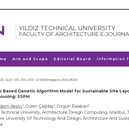
YILDIZ TECHNICAL UNIVERSITY
FACULTY OF ARCHITECTURE E-JOURNA
me
Aim and Scope
Editorial Board
Information 
16; 11(2):
241-253 | DOI:
10.5505/megaron.2016.38233
o Based Genetic Algorithm Model for Sustainable Site Lay
Housing: SSPM
1
1
2
adem Aksoy
, Gülen Çağdaş
, Özgün Balaban
 Technical University, Architectural Design Computing, İstanbul, 
re University Of Technology And Design, Architecture And Susta
re