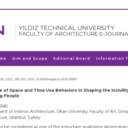
YILDIZ TECHNICAL UNIVERSITY
FACULTY OF ARCHITECTURE E-JOURNA
me
Aim and Scope
Editorial Board
Information 
18; 13(2):
182-191 | DOI:
10.5505/megaron.2018.83997
e of Space and Time Use Behaviors in Shaping the Incivili
g People
uğan
nt of Interior Architecture, Okan University Faculty of Art, Des
ure, İstanbul, Turkey
n be considered as one of the important qualitative determinant