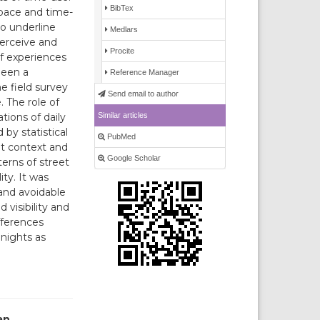
BibTex
space and time-
to underline
Medlars
erceive and
Procite
 of experiences
been a
Reference Manager
e field survey
Send email to author
 The role of
Similar articles
tions of daily
by statistical
PubMed
et context and
Google Scholar
terns of street
ity. It was
 and avoidable
visibility and
fferences
nights as
an