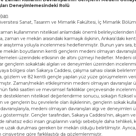
şları Deneyimlemesindeki Rolü
uğan
versitesi Sanat, Tasarım ve Mimarlık Fakültesi, İç Mimarlık Bölüm
man kullanımının niteliksel anlamdaki önemli belirleyicilerinden k
a, zaman ve mekân arasındaki karmaşık ilişkinin, Ankara’daki kentl
ir araştırma yoluyla incelenmesi hedeflenmiştir. Bunun yanı sıra, 
 mekân boyutlarının kentli gençlerin medeni olmayan davranışlar
emeleri üzerindeki etkisinin de altını çizmeyi hedefler. Medeni 
ar gençlerin sokaktaki algıları ve deneyimleri üzerinden incelenmiş
 yaya bölgesi olan Sakarya Caddesi, çalışma sahası olarak belirlenmi
a, gözlem ve 82 kentli gençle yapılan yüz yüze görüşmelerin veri
mıştır. Zaman/mekân etkileşiminin medeni olmayan davranışlar ü
nün farklı saatleri ve mevsimsel farklılıklar çerçevesinde incelenmiş
rle desteklenen niteliksel değerlendirme sonucu, sokağın fiziksel 
n ve gençlerin bu çevrelerle olan ilişkilerinin, gençlerin sokak k
davranışlarıyla, medeni olmayan davranışları algı ve deneyimleri üz
 göstermiştir. Gençler tarafından, Sakarya Caddesi’nin, akşam v
de rahatsız edici insan gruplarının varlığı sebebiyle daha tehlikeli,
ve uzak durulması gereken bir mekân olduğu belirtilmiştir. Ayrıca,
 cinsiyetine göre farklılaştığı da gözlemlenmiştir.