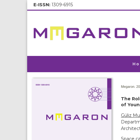
E-ISSN:
1309-6915
Ho
Megaron. 20
The Rol
of Youn
Güliz M
Departme
Architect
Space ca