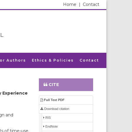
Home
|
Contact
L
for Authors
Ethics & Policies
Contact
CITE
ty Experience
Full Text PDF
Download citation
ign and
RIS
EndNote
s of time-use.