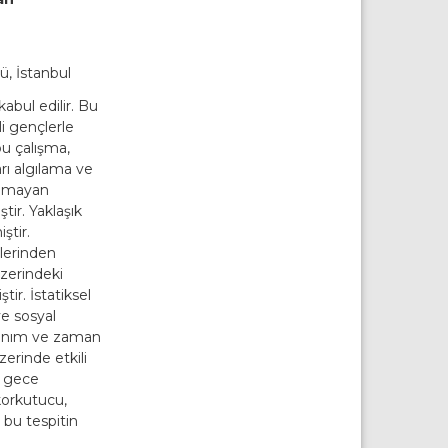
ü, İstanbul
abul edilir. Bu
i gençlerle
bu çalışma,
ı algılama ve
olmayan
tir. Yaklaşık
ştir.
lerinden
zerindeki
tir. İstatiksel
ve sosyal
ullanım ve zaman
erinde etkili
e gece
 korkutucu,
 bu tespitin