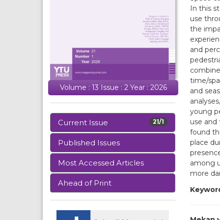
In this 
use thro
the impa
experienc
and perc
pedestri
combined
time/spa
Volume : 13 Issue : 2 Year : 2026
and seas
analyses
young peo
use and 
Current Issue
21/1
found th
place du
Published Issues
presence
Most Accessed Articles
among ur
more dan
Ahead of Print
Keywor
Mekan v