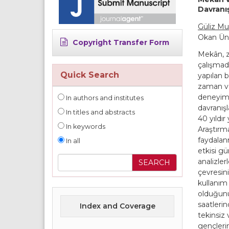
Davranı
Güliz M
Okan Üni
Copyright Transfer Form
Mekân, za
çalışmad
Quick Search
yapılan b
zaman ve
deneyiml
In authors and institutes
davranışl
In titles and abstracts
40 yıldır
In keywords
Araştırm
faydalan
In all
etkisi gü
analizle
çevresini
kullanım 
olduğunu
saatlerin
Index and Coverage
tekinsiz 
gençlerin