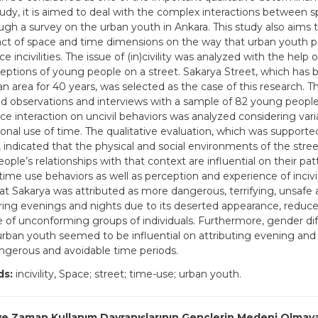
study, it is aimed to deal with the complex interactions between 
ugh a survey on the urban youth in Ankara. This study also aims 
ct of space and time dimensions on the way that urban youth p
e incivilities. The issue of (in)civility was analyzed with the help
eptions of young people on a street. Sakarya Street, which has 
an area for 40 years, was selected as the case of this research. Th
 observations and interviews with a sample of 82 young people.
ce interaction on uncivil behaviors was analyzed considering varia
onal use of time. The qualitative evaluation, which was supported 
, indicated that the physical and social environments of the stre
ple’s relationships with that context are influential on their pat
time use behaviors as well as perception and experience of incivil
at Sakarya was attributed as more dangerous, terrifying, unsafe
ring evenings and nights due to its deserted appearance, reduced 
 of unconforming groups of individuals. Furthermore, gender di
ban youth seemed to be influential on attributing evening and 
gerous and avoidable time periods.
ds:
incivility, Space; street; time-use; urban youth.
e Zaman Kullanım Davranışlarının Gençlerin Medeni Olmay