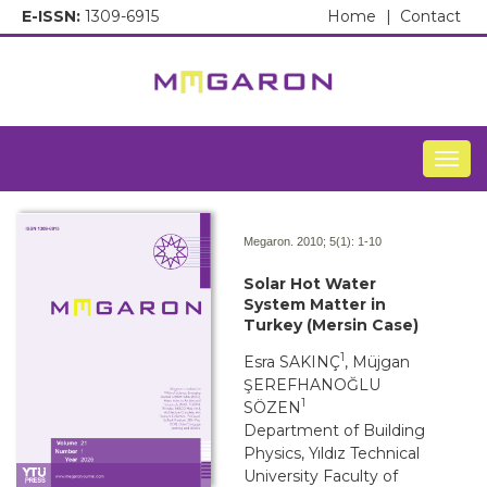
E-ISSN:
1309-6915
Home
|
Contact
Togg
Megaron. 2010; 5(1):
1-10
Solar Hot Water
System Matter in
Turkey (Mersin Case)
1
Esra SAKINÇ
, Müjgan
ŞEREFHANOĞLU
1
SÖZEN
Department of Building
Physics, Yıldız Technical
University Faculty of