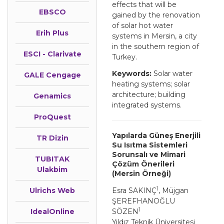
effects that will be
EBSCO
gained by the renovation
of solar hot water
Erih Plus
systems in Mersin, a city
in the southern region of
ESCI - Clarivate
Turkey.
Keywords:
Solar water
GALE Cengage
heating systems; solar
architecture; building
Genamics
integrated systems.
ProQuest
Yapılarda Güneş Enerjili
TR Dizin
Su Isıtma Sistemleri
Sorunsalı ve Mimari
TUBITAK
Çözüm Önerileri
Ulakbim
(Mersin Örneği)
1
Ulrichs Web
Esra SAKINÇ
, Müjgan
ŞEREFHANOĞLU
1
IdealOnline
SÖZEN
Yıldız Teknik Üniversitesi