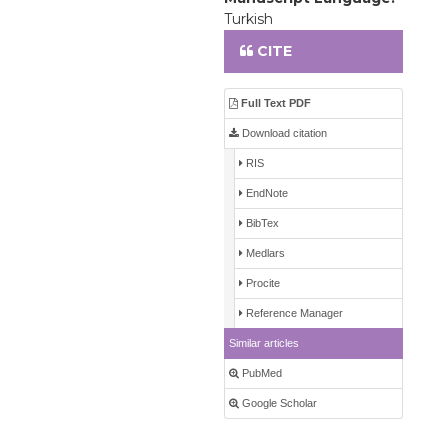
Turkish
CITE
Full Text PDF
Download citation
RIS
EndNote
BibTex
Medlars
Procite
Reference Manager
Similar articles
PubMed
Google Scholar