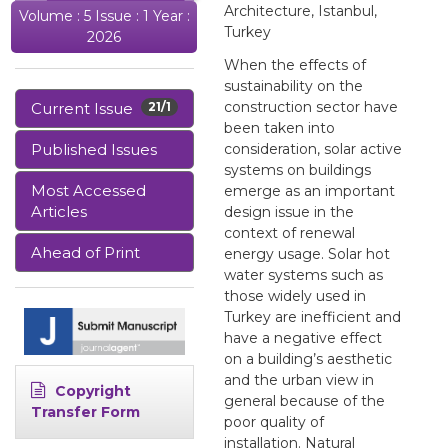
Architecture, Istanbul,
Volume : 5 Issue : 1 Year :
Turkey
2026
When the effects of
sustainability on the
construction sector have
Current Issue
21/1
been taken into
Published Issues
consideration, solar active
systems on buildings
Most Accessed
emerge as an important
Articles
design issue in the
context of renewal
Ahead of Print
energy usage. Solar hot
water systems such as
those widely used in
Turkey are inefficient and
have a negative effect
on a building’s aesthetic
and the urban view in
Copyright
general because of the
Transfer Form
poor quality of
installation. Natural