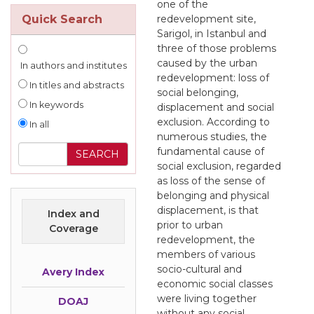
one of the
Quick Search
redevelopment site,
Sarigol, in Istanbul and
three of those problems
caused by the urban
In authors and institutes
redevelopment: loss of
In titles and abstracts
social belonging,
In keywords
displacement and social
exclusion. According to
In all
numerous studies, the
fundamental cause of
social exclusion, regarded
as loss of the sense of
belonging and physical
displacement, is that
Index and
prior to urban
Coverage
redevelopment, the
members of various
socio-cultural and
Avery Index
economic social classes
were living together
DOAJ
without any social