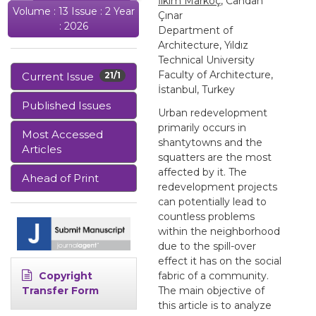
İlkim Markoç
, Candan
Volume : 13 Issue : 2 Year
Çınar
: 2026
Department of
Architecture, Yıldız
Technical University
Faculty of Architecture,
Current Issue
21/1
İstanbul, Turkey
Published Issues
Urban redevelopment
primarily occurs in
Most Accessed
shantytowns and the
Articles
squatters are the most
affected by it. The
Ahead of Print
redevelopment projects
can potentially lead to
countless problems
within the neighborhood
due to the spill-over
effect it has on the social
Copyright
fabric of a community.
Transfer Form
The main objective of
this article is to analyze