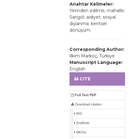
Anahtar Kelimeler:
Yerinden edilme, mahalle;
Sarıgöl; aidiyet; sosyal
dışlanma; kentsel
dönüşüm.
Corresponding Author:
İlkim Markoç, Türkiye
Manuscript Language:
English
CITE
Full Text PDF
Download citation
RIS
EndNote
BibTex