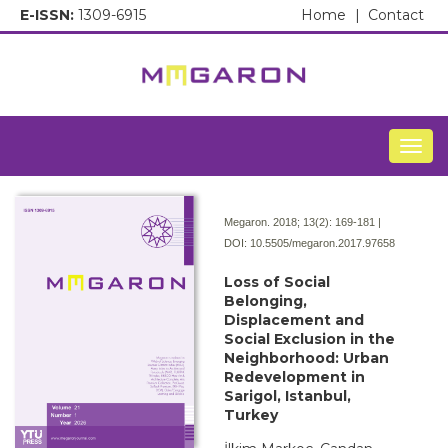
E-ISSN:
1309-6915
Home
|
Contact
Togg
Megaron. 2018; 13(2):
169-181 |
DOI:
10.5505/megaron.2017.97658
Loss of Social
Belonging,
Displacement and
Social Exclusion in the
Neighborhood: Urban
Redevelopment in
Sarigol, Istanbul,
Turkey