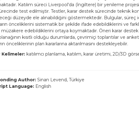
tadır. Katılım süreci Liverpool'da (İngiltere) bir yenileme projesi
recinde test edilmiştir. Testler, karar destek sürecinde teknik kon
eceği düzeyde ele alınabildiğini göstermektedir. Bulgular, süreç i
arın önceliklerini sistematik bir şekilde ifade edebildiklerini ve farklı
 müzakere edebildiklerini ortaya koymaktadır. Öneri karar destek s
olanağının kısıtlı olduğu durumlarda, çevrimiçi toplantılar ve anket
ın önceliklerinin plan kararlarına aktarılmasını destekleyebilir.
 Kelimeler:
katılımcı planlama, katılım, karar üretimi, 2D/3D görs
onding Author:
Sinan Levend, Türkiye
ript Language:
English