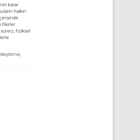
nin karar
uların halkın
çerisinde
 fikirler
üreci, fiziksel
lerle
elleştirme,