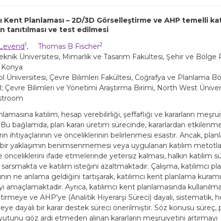
ı Kent Planlaması – 2D/3D Görselleştirme ve AHP temelli kat
n tanıtılması ve test edilmesi
1
2
 Levend
,
Thomas B Fischer
knik Üniversitesi, Mimarlık ve Tasarım Fakültesi, Şehir ve Bölge
 Konya
l Üniversitesi, Çevre Bilimleri Fakültesi, Coğrafya ve Planlama B
; Çevre Bilimleri ve Yönetimi Araştırma Birimi, North West Ünivers
stroom
lamasına katılım, hesap verebilirliği, şeffaflığı ve kararların meşrui
 Bu bağlamda, plan kararı üretim sürecinde, kararlardan etkilen
ın ihtiyaçlarının ve önceliklerinin belirlenmesi esastır. Ancak, pl
ı bir yaklaşımın benimsenmemesi veya uygulanan katılım metotları
e önceliklerini ifade etmelerinde yetersiz kalması, halkın katılım s
 sarsmakta ve katılım isteğini azaltmaktadır. Çalışma, katılımcı p
ının ne anlama geldiğini tartışarak, katılımcı kent planlama kuramı
ı amaçlamaktadır. Ayrıca, katılımcı kent planlamasında kullanıl
tirmeye ve AHP'ye (Analitik Hiyerarşi Süreci) dayalı, sistematik, 
ye dayalı bir karar destek süreci önerilmiştir. Söz konusu süreç,
oyutunu göz ardı etmeden alınan kararların meşruiyetini artırmayı