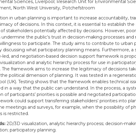
ental Sciences, Liverpool; Research Unit for Environmental Sci
ent, North West University, Potchefstroom
tion in urban planning is important to increase accountability, tr
imacy of decisions. In this context, it is essential to establish th
s of stakeholders potentially affected by decisions. However, poor
s undermine the public’s trust in decision-making processes and
 willingness to participate. The study aims to contribute to urban 
y discussing what participatory planning means. Furthermore, a 
e-led, and negotiation-based decision support framework is prop
isualization and analytic hierarchy process for use in participato
. The framework aims to increase the legitimacy of decisions ta
 the political dimension of planning. It was tested in a regenerat
pool (UK). Testing shows that the framework enables technical is
d in a way that the public can understand. In the process, a sys
n of participants’ priorities is possible and negotiated participati
ework could support transferring stakeholders’ priorities into pla
ine meetings and surveys, for example, when the possibility of ph
 is restricted.
ds:
2D/3D visualization, analytic hierarchy process; decision-maki
tion; participatory planning.