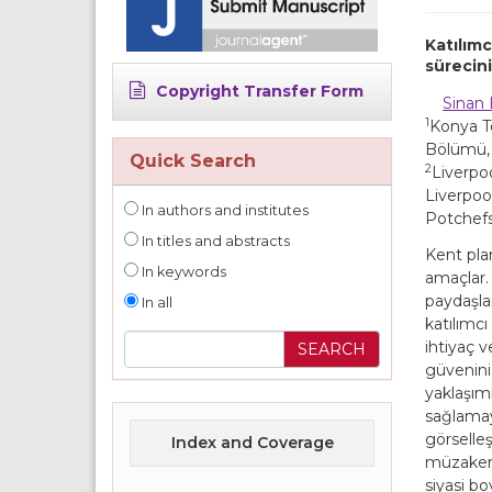
Katılımc
sürecini
Copyright Transfer Form
Sinan
1
Konya Te
Bölümü,
Quick Search
2
Liverpoo
Liverpool
In authors and institutes
Potchef
In titles and abstracts
Kent plan
In keywords
amaçlar.
paydaşlar
In all
katılımc
ihtiyaç v
güvenini
yaklaşım
sağlamay
görselleş
Index and Coverage
müzakere
siyasi b