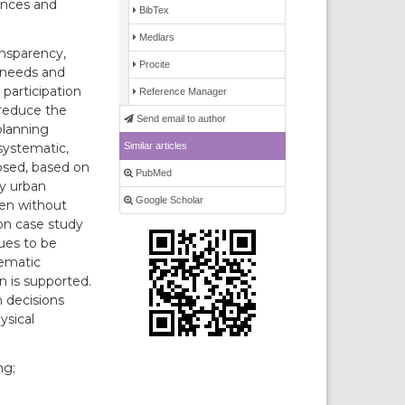
ences and
BibTex
Medlars
ansparency,
Procite
e needs and
 participation
Reference Manager
 reduce the
Send email to author
planning
Similar articles
systematic,
osed, based on
PubMed
ry urban
Google Scholar
ken without
ion case study
sues to be
tematic
on is supported.
n decisions
ysical
ng;