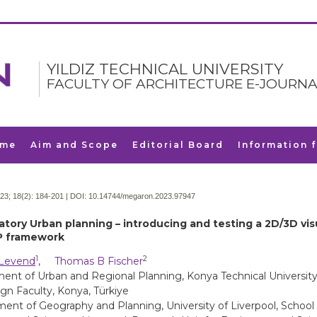
YILDIZ TECHNICAL UNIVERSITY
FACULTY OF ARCHITECTURE E-JOURNA
me
Aim and Scope
Editorial Board
Information 
23; 18(2):
184-201 | DOI:
10.14744/megaron.2023.97947
patory Urban planning – introducing and testing a 2D/3D vis
P framework
1
2
 Levend
,
Thomas B Fischer
ent of Urban and Regional Planning, Konya Technical University
gn Faculty, Konya, Türkiye
ent of Geography and Planning, University of Liverpool, School 