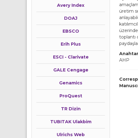
amaçlamak
Avery Index
üretim sü
anlayabil
DOAJ
katılımcıl
üzerinde
EBSCO
toplantı 
paydaşlar
Erih Plus
Anahtar
ESCI - Clarivate
AHP
GALE Cengage
Corresp
Genamics
Manusc
ProQuest
TR Dizin
TUBITAK Ulakbim
Ulrichs Web