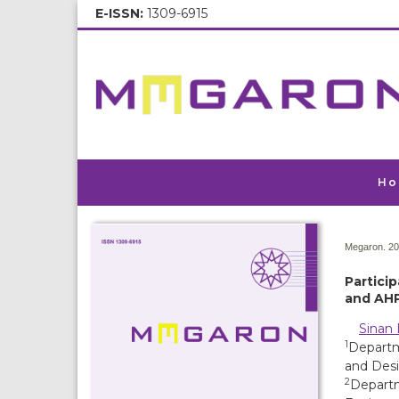
E-ISSN:
1309-6915
Ho
Megaron. 20
Partici
and AH
Sinan
1
Departm
and Desi
2
Departm