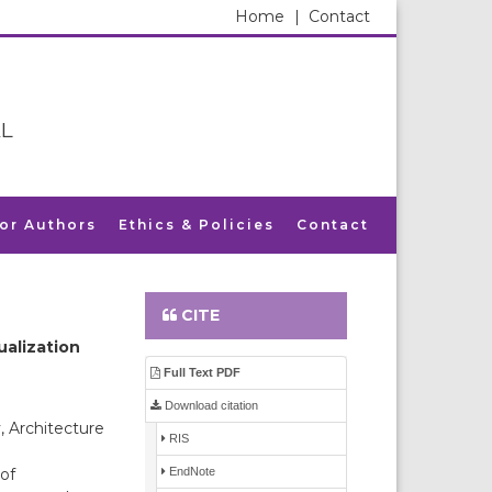
Home
|
Contact
L
for Authors
Ethics & Policies
Contact
CITE
ualization
Full Text PDF
Download citation
, Architecture
RIS
EndNote
of