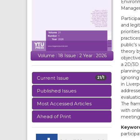
Environm
Managem
Participa
and legit
prioritie
practice
public’s
theory b
Volume : 18 Issue : 2 Year : 2026
objectiv
a 2D/3D v
planning
ignoring
Current Issue
21/1
in Liver
addresse
Published Issues
evaluatio
Most Accessed Articles
The fram
with onl
Ahead of Print
meetings
Keywor
participa