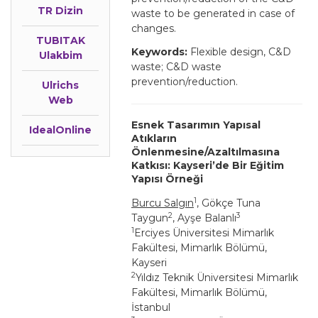
TR Dizin
waste to be generated in case of
changes.
TUBITAK
Keywords:
Flexible design, C&D
Ulakbim
waste; C&D waste
prevention/reduction.
Ulrichs
Web
Esnek Tasarımın Yapısal
IdealOnline
Atıkların
Önlenmesine/Azaltılmasına
Katkısı: Kayseri’de Bir Eğitim
Yapısı Örneği
1
Burcu Salgın
, Gökçe Tuna
2
3
Taygun
, Ayşe Balanlı
1
Erciyes Üniversitesi Mimarlık
Fakültesi, Mimarlık Bölümü,
Kayseri
2
Yıldız Teknik Üniversitesi Mimarlık
Fakültesi, Mimarlık Bölümü,
İstanbul