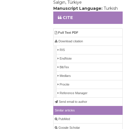
Salgın, Türkiye
Manuscript Language:
Turkish
CITE
Full Text PDF
Download citation
RIS
EndNote
BibTex
Medlars
Procite
Reference Manager
Send email to author
Similar articles
PubMed
Google Scholar