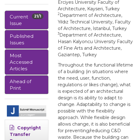
Erciyes University Faculty of
Architecture, Kayseri, Turkey
2
Department of Architecture,
Current
21/1
Yıldız Technical University, Faculty
Issue
of Architecture, İstanbul, Turkey
3
Department of Architecture,
Published
Hasan Kalyoncu University Faculty
Issues
of Fine Arts and Architecture,
Gaziantep, Turkey
Most
Accessed
Throughout the functional lifetime
Articles
of a building (in situations where
the need, user, function,
Ahead of
regulations or likes change), what
Print
is expected of an architectural
design is its ability to adapt to
change. Adaptability to change is
possible with the flexibility
approach. While flexible design
allows change, it is also beneficial
Copyright
for preventing/reducing C&D
Transfer
waste. Because the building can