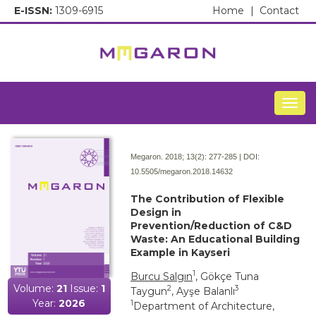
E-ISSN:
1309-6915
Home
|
Contact
Togg
Megaron. 2018; 13(2):
277-285 | DOI:
10.5505/megaron.2018.14632
The Contribution of Flexible
Design in
Prevention/Reduction of C&D
Waste: An Educational Building
Example in Kayseri
1
Burcu Salgın
, Gökçe Tuna
Volume:
21
Issue:
1
2
3
Taygun
, Ayşe Balanlı
Year:
2026
1
Department of Architecture,