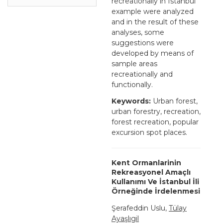
recreationally in Istanbul
example were analyzed
and in the result of these
analyses, some
suggestions were
developed by means of
sample areas
recreationally and
functionally.
Keywords:
Urban forest,
urban forestry, recreation,
forest recreation, popular
excursion spot places.
Kent Ormanlarinin
Rekreasyonel Amaçlı
Kullanımı Ve İstanbul İli
Örneğinde İrdelenmesi
Şerafeddin Uslu,
Tülay
Ayaşlıgil