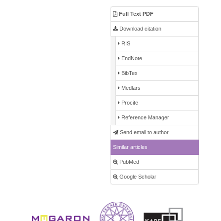
Full Text PDF
Download citation
RIS
EndNote
BibTex
Medlars
Procite
Reference Manager
Send email to author
Similar articles
PubMed
Google Scholar