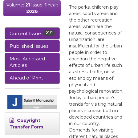
Volume:
21
Issue:
1
Year:
The parks, children play
2026
areas, sports areas and
the other recreation
areas, which are the
natural consequences of
Current Issue
21/1
urbanization, are
Published Issues
insufficient for the urban
people in order to
Most Accessed
abandon the negative
Articles
effects of urban life such
as stress, traffic, noise,
Ahead of Print
etc and by means of
physical and
psychological renovation.
Today, urban people’s
trends for visiting natural
places increase both in
developed countries and
Copyright
in our country.
Transfer Form
Demands for visiting
different natural places