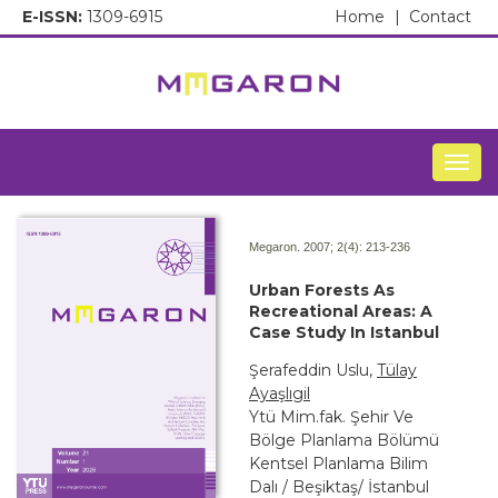
E-ISSN:
1309-6915
Home
|
Contact
Togg
Megaron. 2007; 2(4):
213-236
Urban Forests As
Recreational Areas: A
Case Study In Istanbul
Şerafeddin Uslu,
Tülay
Ayaşlıgil
Ytü Mim.fak. Şehir Ve
Bölge Planlama Bölümü
Kentsel Planlama Bilim
Dalı / Beşiktaş/ İstanbul