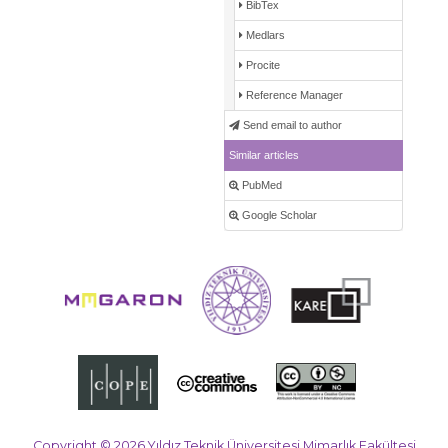
BibTex
Medlars
Procite
Reference Manager
Send email to author
Similar articles
PubMed
Google Scholar
Copyright © 2026 Yıldız Teknik Üniversitesi Mimarlık Fakültesi