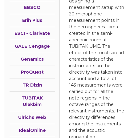
designing a
EBSCO
measurement setup with
20 microphone
Erih Plus
measurement points in
the hemispherical area
ESCI - Clarivate
created in the semi-
anechoic room at
GALE Cengage
TÜBİTAK UME. The
effect of the tonal spread
Genamics
characteristics of the
instruments on the
ProQuest
directivity was taken into
account and a total of
TR Dizin
143 measurements were
carried out for all the
TUBITAK
note regions in the
Ulakbim
octave ranges of the
relevant instruments. The
Ulrichs Web
directivity differences
among the instruments
IdealOnline
and the acoustic
propagation