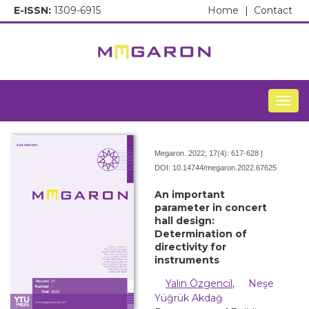
E-ISSN:
1309-6915
Home
|
Contact
Togg
Megaron. 2022; 17(4):
617-628 |
DOI:
10.14744/megaron.2022.67625
An important
parameter in concert
hall design:
Determination of
directivity for
instruments
Yalın Özgencil
,
Neşe
Yüğrük Akdağ