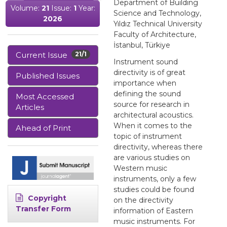
Department of Building
Volume:
21
Issue:
1
Year:
Science and Technology,
2026
Yıldız Technical University
Faculty of Architecture,
İstanbul, Türkiye
Current Issue
21/1
Instrument sound
directivity is of great
Published Issues
importance when
defining the sound
Most Accessed
source for research in
Articles
architectural acoustics.
When it comes to the
Ahead of Print
topic of instrument
directivity, whereas there
are various studies on
Western music
instruments, only a few
studies could be found
Copyright
on the directivity
Transfer Form
information of Eastern
music instruments. For