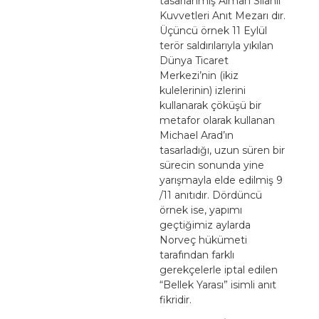
tasarlanmış Alman Silahlı
Kuvvetleri Anıt Mezarı dır.
Üçüncü örnek 11 Eylül
terör saldırılarıyla yıkılan
Dünya Ticaret
Merkezi’nin (ikiz
kulelerinin) izlerini
kullanarak çöküşü bir
metafor olarak kullanan
Michael Arad’ın
tasarladığı, uzun süren bir
sürecin sonunda yine
yarışmayla elde edilmiş 9
/11 anıtıdır. Dördüncü
örnek ise, yapımı
geçtiğimiz aylarda
Norveç hükümeti
tarafından farklı
gerekçelerle iptal edilen
“Bellek Yarası” isimli anıt
fikridir.