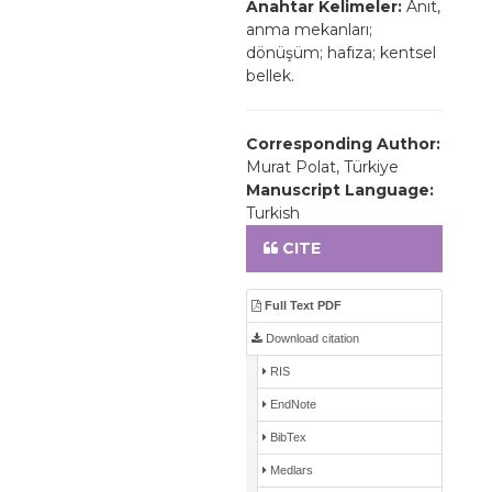
Anahtar Kelimeler:
Anıt,
anma mekanları;
dönüşüm; hafıza; kentsel
bellek.
Corresponding Author:
Murat Polat, Türkiye
Manuscript Language:
Turkish
CITE
Full Text PDF
Download citation
RIS
EndNote
BibTex
Medlars