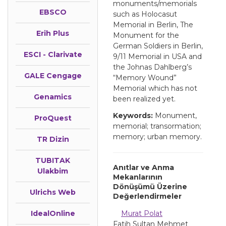
monuments/memorials
EBSCO
such as Holocasut
Memorial in Berlin, The
Erih Plus
Monument for the
German Soldiers in Berlin,
ESCI - Clarivate
9/11 Memorial in USA and
the Johnas Dahlberg’s
GALE Cengage
“Memory Wound”
Memorial which has not
Genamics
been realized yet.
Keywords:
Monument,
ProQuest
memorial; transormation;
memory; urban memory.
TR Dizin
TUBITAK
Anıtlar ve Anma
Ulakbim
Mekanlarının
Dönüşümü Üzerine
Ulrichs Web
Değerlendirmeler
IdealOnline
Murat Polat
Fatih Sultan Mehmet