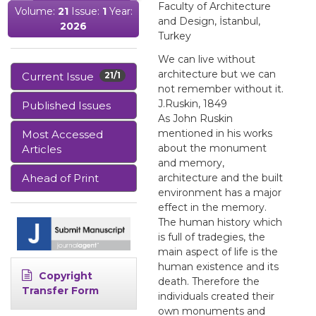
Faculty of Architecture
Volume:
21
Issue:
1
Year:
and Design, İstanbul,
2026
Turkey
We can live without
architecture but we can
Current Issue
21/1
not remember without it.
J.Ruskin, 1849
Published Issues
As John Ruskin
mentioned in his works
Most Accessed
about the monument
Articles
and memory,
Ahead of Print
architecture and the built
environment has a major
effect in the memory.
The human history which
is full of tradegies, the
main aspect of life is the
human existence and its
Copyright
death. Therefore the
Transfer Form
individuals created their
own monuments and