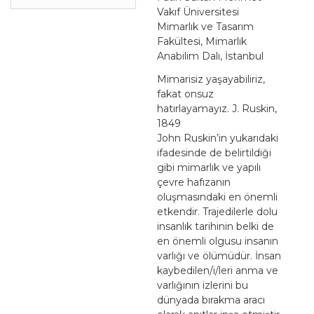
Vakıf Üniversitesi
Mimarlık ve Tasarım
Fakültesi, Mimarlık
Anabilim Dalı, İstanbul
Mimarisiz yaşayabiliriz,
fakat onsuz
hatırlayamayız. J. Ruskin,
1849
John Ruskin’in yukarıdaki
ifadesinde de belirtildiği
gibi mimarlık ve yapılı
çevre hafızanın
oluşmasındaki en önemli
etkendir. Trajedilerle dolu
insanlık tarihinin belki de
en önemli olgusu insanın
varlığı ve ölümüdür. İnsan
kaybedilen/i/leri anma ve
varlığının izlerini bu
dünyada bırakma aracı