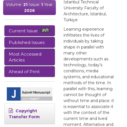
Istanbul Technical
Volume:
21
Issue:
1
Year:
University Faculty of
2026
Architecture, İstanbul,
Türkiye
Learning experience
Current Issue
21/1
infiltrates the lives of
individuals by taking
Published Issues
shape in parallel with
many other
Most Accessed
developments such as
Articles
technology, today’s
conditions, media
Ahead of Print
systems, and educational
methods of the time. In
parallel with this, learning
cannot be thought of
without time and place; it
is essential to associate it
Copyright
with the context of the
Transfer Form
current time and lived
moment. Alternative and