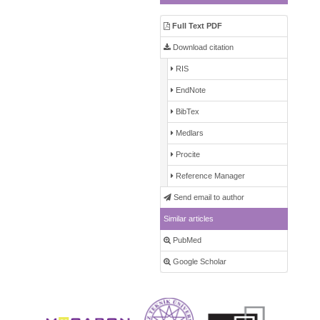
Full Text PDF
Download citation
RIS
EndNote
BibTex
Medlars
Procite
Reference Manager
Send email to author
Similar articles
PubMed
Google Scholar