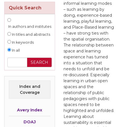
informal learning modes
Quick Search
– such as learning by
doing, experience-based
learning, playful learning,
In authors and institutes
and Place-Based learning
– have strong ties with
In titles and abstracts
the spatial organisation.
In keywords
The relationship between
In all
space and learning
experience has turned
into a situation that
needs to unfold and be
re-discussed. Especially
learning in urban open
Index and
spaces and the
Coverage
relationship of public
pedagogies with public
spaces need to be
Avery Index
highlighted and unfolded.
Learning about
DOAJ
sustainability is essential