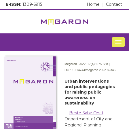
E-ISSN:
1309-6915
Home
|
Contact
Togg
Megaron. 2022; 17(4):
575-588 |
DOI:
10.14744/megaron.2022.82346
Urban interventions
and public pedagogies
for raising public
awareness on
sustainability
Beste Sabır Onat
Department of City and
Regional Planning,