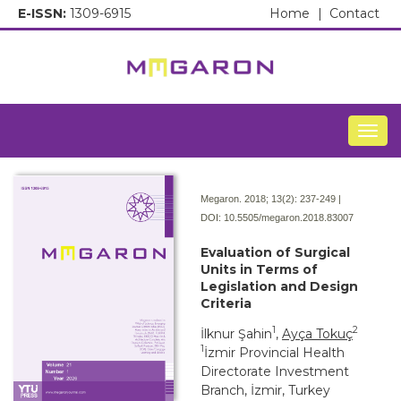
E-ISSN:
1309-6915
Home
|
Contact
Togg
Megaron. 2018; 13(2):
237-249 |
DOI:
10.5505/megaron.2018.83007
Evaluation of Surgical
Units in Terms of
Legislation and Design
Criteria
1
2
İlknur Şahin
,
Ayça Tokuç
1
İzmir Provincial Health
Directorate Investment
Branch, İzmir, Turkey