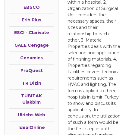
within a hospital, 2.
EBSCO
Organization of Surgical
Unit considers the
Erih Plus
necessary spaces, their
sizes and their
ESCI - Clarivate
relationship to each
other, 3. Material
GALE Cengage
Properties deals with the
selection and application
Genamics
of finishing materials, 4.
Properties regarding
ProQuest
Facilities covers technical
requirements such as
TR Dizin
HVAC and lighting. The
form is applied to three
TUBITAK
hospitals in İzmir, Turkey
Ulakbim
to show and discuss its
applicability. In
Ulrichs Web
conclusion, the utilization
of such a form would be
IdealOnline
the first step in both
elimination of unclear