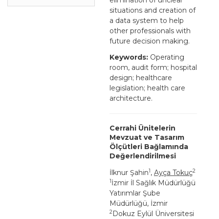
situations and creation of
a data system to help
other professionals with
future decision making.
Keywords:
Operating
room, audit form; hospital
design; healthcare
legislation; health care
architecture.
Cerrahi Ünitelerin
Mevzuat ve Tasarım
Ölçütleri Bağlamında
Değerlendirilmesi
1
2
İlknur Şahin
,
Ayça Tokuç
1
İzmir İl Sağlık Müdürlüğü
Yatırımlar Şube
Müdürlüğü, İzmir
2
Dokuz Eylül Üniversitesi