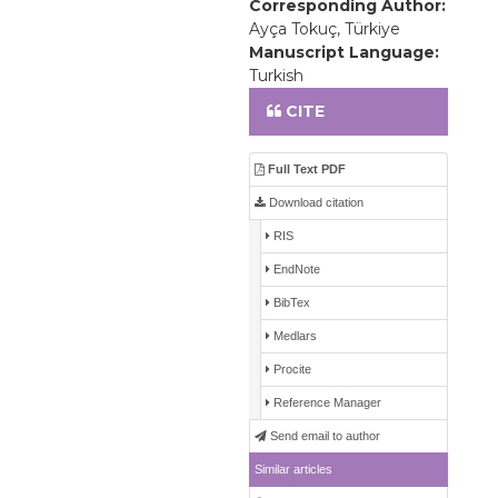
Corresponding Author:
Ayça Tokuç, Türkiye
Manuscript Language:
Turkish
CITE
Full Text PDF
Download citation
RIS
EndNote
BibTex
Medlars
Procite
Reference Manager
Send email to author
Similar articles