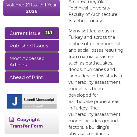
Architecture, Yildiz
Volume:
21
Issue:
1
Year:
Technical University,
2026
Faculty of Architecture,
Istanbul, Turkey
Many settled areas in
Current Issue
21/1
Turkey and across the
globe suffer economical
Published Issues
and social losses resulting
from natural disasters
Most Accessed
such as earthquakes,
Articles
floods, hurricanes and
landslides. In this study, a
Ahead of Print
vulnerability assessment
model has been
developed for
earthquake prone areas
in Turkey. The
vulnerability assessment
Copyright
model includes ground
Transfer Form
factors, a building’s
physical conditions,