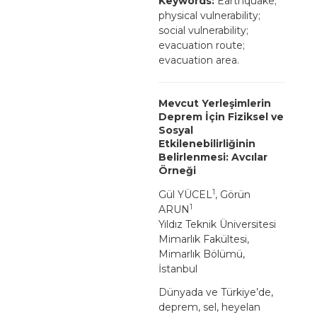
Keywords:
Earthquake;
physical vulnerability;
social vulnerability;
evacuation route;
evacuation area.
Mevcut Yerleşimlerin
Deprem İçin Fiziksel ve
Sosyal
Etkilenebilirliğinin
Belirlenmesi: Avcılar
Örneği
1
Gül YÜCEL
, Görün
1
ARUN
Yıldız Teknik Üniversitesi
Mimarlık Fakültesi,
Mimarlık Bölümü,
İstanbul
Dünyada ve Türkiye’de,
deprem, sel, heyelan